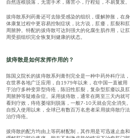
自然连根脱落，无需手术，痛苦小，疗程短，不易复发。
拔痔散系列药膏还可去除受感染的组织，缓解肿胀，在身
体康复过程中更容易控制症状，比方说，肛瘘，肛裂和肛
周脓肿。特配的拔痔散可达到强大的化腐生肌作用，让肛
周受损组织完全恢复到健康的状态。
拔痔散是如何发挥作用的？
陈国义院长的拔痔散系列膏剂完全是一种中药外科疗法，
在世界各地广泛应用，自1979年以来，在中国一直被用
于治疗多种变异型痔疮，陈旧性肛裂，复杂型肛瘘以及肛
周脓肿等疑难杂症。采用拔痔散，通常在两至三天内就可
看到疗效，痔疮萎缩到脱落，一般7-10天就会完全消失。
自投入使用以来，全球已有数百万名患者采用拔痔散疗法
治疗痔疮。
拔痔散的配方均由上等药材配制，其作用是可迅速止血和