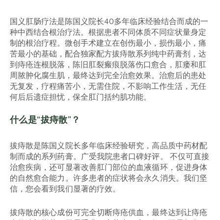
国义肛肠疗法是陈国义院长40多年临床经验结合而成的一
种中西结合根治疗法。根据患者不同体质不同症状量身定
制的根治疗程。微创手术建立在创伤最小，损伤最小，痛
苦最小的基础，配合独家配方拔痔散系列纯中药膏剂，达
到痔疮连根脱落，陈旧肛裂瘢痕脱落伤口愈合，肛瘘和肛
周脓肿化腐生肌，最终达到完全治愈效果。治愈后的患处
无复发，疗程痛苦小，无需住院，不影响工作生活，无任
何后后遗症担忧，保全肛门括约肌功能。
什么是“拔痔散”？
拔痔散是陈国义院长多年临床经验研究，高品质中药材配
制而成的系列药膏。广受我院患者口碑好评。 不仅可直接
治愈疾病，还可显著改善肛门部位的血液循环，促进身体
的自然愈合能力。许多患者的症状将会永久消失。我们坚
信，您会看到我们显著的疗效。
拔痔散的核心成份可完全切断痔疮供血，最终达到让痔疮